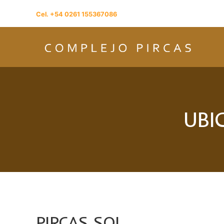
Cel. +54 0261 155367086
UBI
PIRCAS SOL