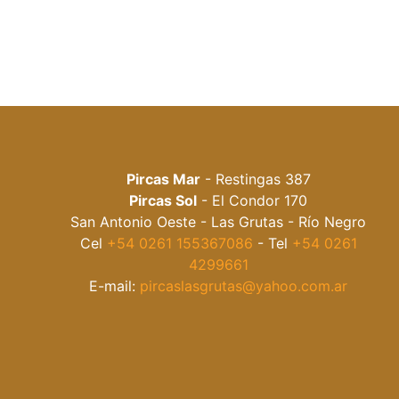
Pircas Mar
- Restingas 387
Pircas Sol
- El Condor 170
San Antonio Oeste - Las Grutas - Río Negro
Cel
+54 0261 155367086
- Tel
+54 0261
4299661
E-mail:
pircaslasgrutas@yahoo.com.ar